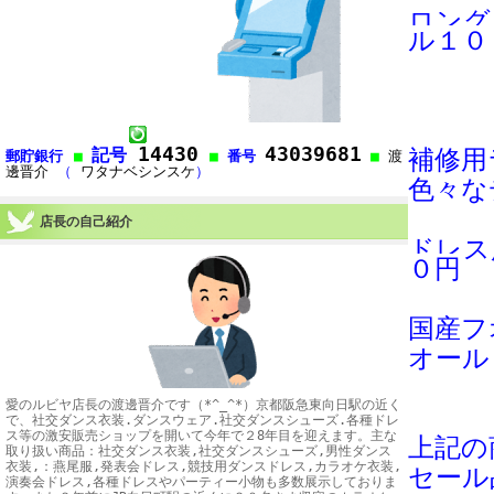
ロング
ル１０
14430
43039681
記号
補修用
郵貯銀行
■
■
番号
■
渡
邊晋介
（
ワタナベシンスケ
）
色々な
店長の自己紹介
ドレス
０円
国産フ
オール
愛のルビヤ店長の渡邊晋介です（*^_^*）京都阪急東向日駅の近く
で、社交ダンス衣装.ダンスウェア.社交ダンスシューズ.各種ドレ
ス等の激安販売ショップを開いて今年で２8年目を迎えます。主な
上記の
取り扱い商品：社交ダンス衣装,社交ダンスシューズ,男性ダンス
衣装,：燕尾服,発表会ドレス,競技用ダンスドレス,カラオケ衣装,
セール
演奏会ドレス,各種ドレスやパーティー小物も多数展示しておりま