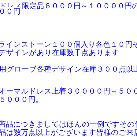
ドレス限定品６０００円～１００００円
００円
ラインストーン１００個入り各色１０円
デザインがあり在庫数千点あります
用グローブ各種デザイン在庫３００点以
オーマルドレス上着３００００円～５０
５０００円。
商品につきましてはほんの一例ですその
品は
数万点以上がございます皆様のご
来