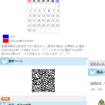
日
月
火
水
木
金
土
1
2
3
4
5
6
7
8
9
10
11
12
13
14
15
16
17
18
19
20
21
22
23
24
25
26
27
28
29
30
31
今日
本店は水曜日が定休日
毎週水曜日は定休日です♪遠方からご来店の場合には事前にお電話
を頂ければ幸いです☎０１２０－７７－２９２９お電話でのお問い
合わせは夜は６：３０分迄となっております（*^_^*）
携帯ページ
社交ダンス 
商品
説明付き
/
1件～7件 