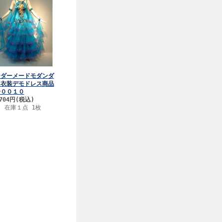
ーダーメードモダンダ
ス衣装デモドレス商品
号００１０
704円
(税込)
在庫１点 1枚