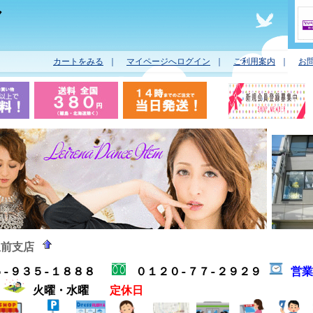
ヤ
カートをみる
｜
マイページへログイン
｜
ご利用案内
｜
お
駅前支店
５-９３５-１８８８
０１２０-７７-２９２９
営
分
火曜・水曜
定休日