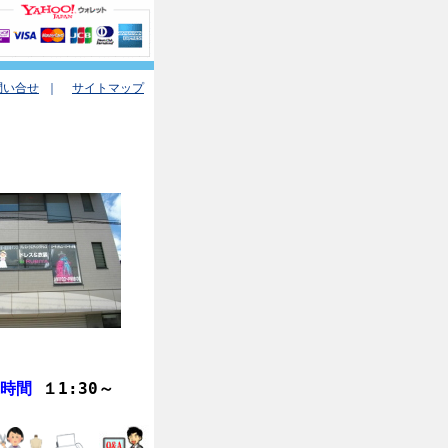
問い合せ
｜
サイトマップ
業時間
１1:30
～