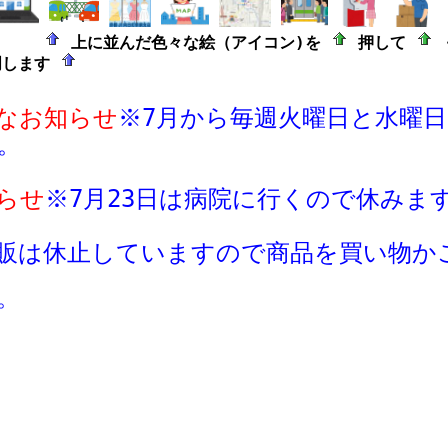
上に並んだ色々な絵（アイコン)を
押して
明します
なお知らせ
※7月から毎週火曜日と水曜
。
らせ
※
7月23日は病院に行くので休みま
販は休止していますので商品
を買い物か
。