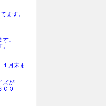
してま
す。
ます。
す。
す１月末ま
イズが
６００