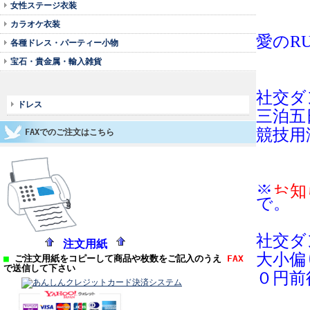
女性ステージ衣装
カラオケ衣装
愛のR
各種ドレス・パーティー小物
宝石・貴金属・輸入雑貨
社交ダ
ドレス
三泊五
競技用
FAXでのご注文はこちら
※
お知
で。
社交ダ
注文用紙
大小偏
■
ご注文用紙をコピーして商品や枚数をご記入のうえ
FAX
で送信して下さい
０円前