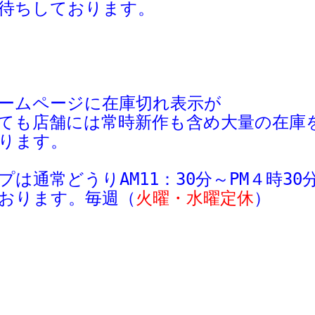
待ちしております。
ームページに在庫切れ表示が
ても
店舗
には
常時新作も含め大量の在庫
ります。
プは
通常
どう
り
AM11：30分～
PM４時3
おります。毎週
（
火曜・水曜定休
）