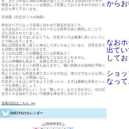
す、また２年前にJR向日町駅の近くに２０名さま収容のカラオケ
からお
喫茶＆スナックキャットを開店して営業しておりますのでぜひ一度
お立ち寄り下さいませ。
豆知識（社交ダンスの効能）
男女がペアになって音楽に合わせて踊る社交ダンス。
ものまねタレントのキンタローさんが世界大会に挑戦したことで、
また注目されていました。
世界大会とまではいかなくても、社交ダンスは健康に良いというこ
なおホ
とで知られています。
例えば背筋を真っ直ぐに伸ばしてダンスをしていると、日常生活で
出て
い
も自然と姿勢が良くなります。
そうなれば肩こりや腰痛などにも効果あり！
してお
もうマッサージに行く必要がなくなるかもしれません。
また心肺機能も高まり、足腰も丈夫になります。
もちろんダイエット効果もありますし、脳に刺激され認知症予防に
もなると言われています。
ショッ
何よりきれいな衣装を着てダンスをすれば、体だけでなく心も美し
く健康になること間違いなし。
なって
社交ダンスをはじめてみようと思ったら、まずは素敵な衣装とシュ
ーズを用意しましょう。。
「踊るのは恥ずかしい」とか「難しそう」などと言わずに、ぜひ社
交ダンスを始めてきれいで健康な体を手に入れてください。
店長日記はこちら >>
RUBIYAのカレンダー
＜
2026年8月
＞