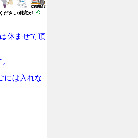
ください別窓が
日は休ませて頂
す。
ご
に
は
入れな