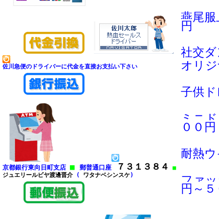
燕尾服
円
社交ダ
オリジ
佐川急便のドライバーに代金を直接お支払い下さい
子供ド
ミニド
００円
耐熱ウ
７３１３８４
■
京都銀行東向日町支店
郵普通口座
■
ジュエリールビヤ渡邊晋介
(
ワタナベシンスケ
)
ファッ
円～５