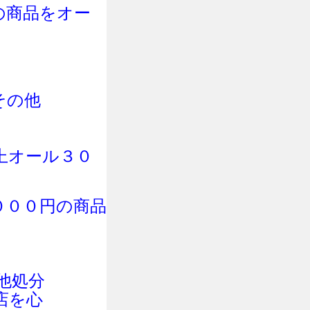
の商品をオー
その他
上オール３０
０００円の商品
他処分
店を心