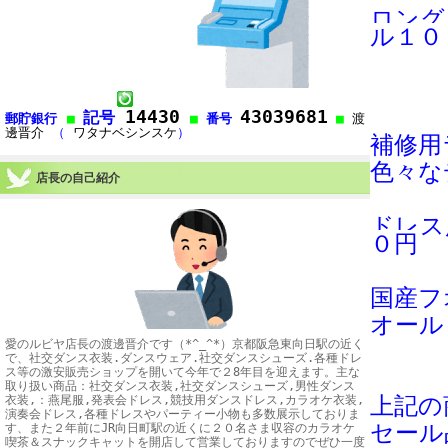
ロング
ル１０
14430
43039681
記号
郵貯銀行
■
■
番号
■
渡
邊晋介
（
ワタナベシンスケ
）
補修用
色々な
店長の自己紹介
ドレス
０円
国産フ
オール
愛のルビヤ店長の渡邊晋介です（*^_^*）京都阪急東向日駅の近く
で、社交ダンス衣装.ダンスウェア.社交ダンスシューズ.各種ドレ
ス等の激安販売ショップを開いて今年で２8年目を迎えます。主な
取り扱い商品：社交ダンス衣装,社交ダンスシューズ,男性ダンス
衣装,：燕尾服,発表会ドレス,競技用ダンスドレス,カラオケ衣装,
上記の
演奏会ドレス,各種ドレスやパーティー小物も多数展示しておりま
セール
す、また２年前にJR向日町駅の近くに２０名さま収容のカラオケ
喫茶＆スナックキャットを開店して営業しておりますのでぜひ一度