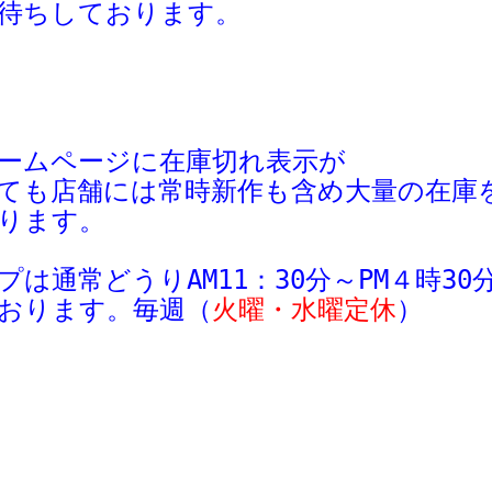
待ちしております。
ームページに在庫切れ表示が
ても
店舗
には
常時新作も含め大量の在庫
ります。
プは
通常
どう
り
AM11：30分～
PM４時3
おります。毎週
（
火曜・水曜定休
）