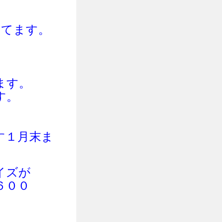
してま
す。
ます。
す。
す１月末ま
イズが
６００