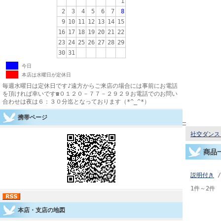
1
2
3
4
5
6
7
8
9
10
11
12
13
14
15
16
17
18
19
20
21
22
23
24
25
26
27
28
29
30
31
今日
本店は水曜日が定休日
毎週水曜日は定休日です♪遠方からご来店の場合には事前にお電話
を頂ければ幸いです☎０１２０－７７－２９２９お電話でのお問い
合わせは夜は６：３０分迄となっております（*^_^*）
携帯ページ
社交ダンス 
商品
説明付き
/
1件～2件 
本店・支店の地図