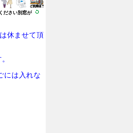
ください別窓が
日は休ませて頂
す。
ご
に
は
入れな