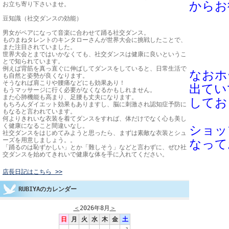
からお
お立ち寄り下さいませ。
豆知識（社交ダンスの効能）
男女がペアになって音楽に合わせて踊る社交ダンス。
ものまねタレントのキンタローさんが世界大会に挑戦したことで、
また注目されていました。
世界大会とまではいかなくても、社交ダンスは健康に良いというこ
とで知られています。
例えば背筋を真っ直ぐに伸ばしてダンスをしていると、日常生活で
なおホ
も自然と姿勢が良くなります。
そうなれば肩こりや腰痛などにも効果あり！
出て
い
もうマッサージに行く必要がなくなるかもしれません。
また心肺機能も高まり、足腰も丈夫になります。
してお
もちろんダイエット効果もありますし、脳に刺激され認知症予防に
もなると言われています。
何よりきれいな衣装を着てダンスをすれば、体だけでなく心も美し
く健康になること間違いなし。
ショッ
社交ダンスをはじめてみようと思ったら、まずは素敵な衣装とシュ
ーズを用意しましょう。。
なって
「踊るのは恥ずかしい」とか「難しそう」などと言わずに、ぜひ社
交ダンスを始めてきれいで健康な体を手に入れてください。
店長日記はこちら >>
RUBIYAのカレンダー
＜
2026年8月
＞
日
月
火
水
木
金
土