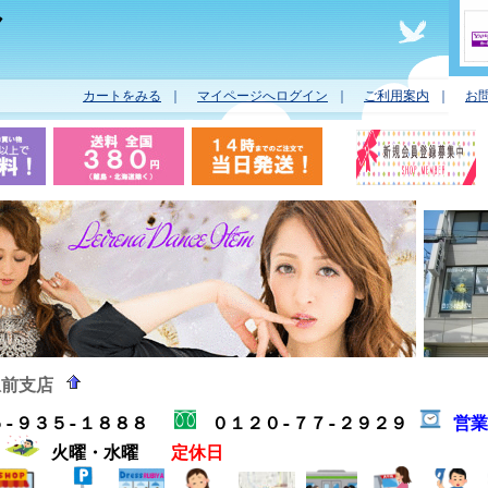
ヤ
カートをみる
｜
マイページへログイン
｜
ご利用案内
｜
お
駅前支店
５-９３５-１８８８
０１２０-７７-２９２９
営
分
火曜・水曜
定休日