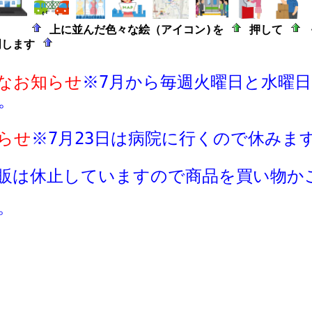
上に並んだ色々な絵（アイコン)を
押して
明します
なお知らせ
※7月から毎週火曜日と水曜
。
らせ
※
7月23日は病院に行くので休みま
販は休止していますので商品
を買い物か
。