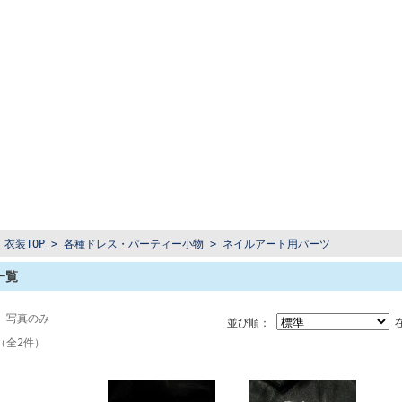
衣装TOP
>
各種ドレス・パーティー小物
> ネイルアート用パーツ
一覧
 写真のみ
並び順：
（全2件）