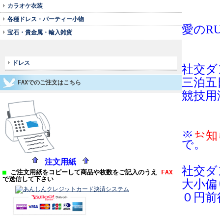
カラオケ衣装
各種ドレス・パーティー小物
愛のR
宝石・貴金属・輸入雑貨
ドレス
社交ダ
三泊五
FAXでのご注文はこちら
競技用
※
お知
で。
注文用紙
社交ダ
■
ご注文用紙をコピーして商品や枚数をご記入のうえ
FAX
で送信して下さい
大小偏
０円前