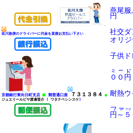
燕尾服
円
社交ダ
佐川急便のドライバーに代金を直接お支払い下さい
オリジ
子供ド
ミニド
００円
耐熱ウ
７３１３８４
■
京都銀行東向日町支店
郵普通口座
■
ジュエリールビヤ渡邊晋介
(
ワタナベシンスケ
)
ファッ
円～５