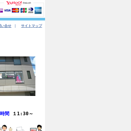
問い合せ
｜
サイトマップ
業時間
１1:30
～