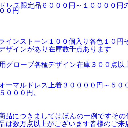
ドレス限定品６０００円～１００００円
００円
ラインストーン１００個入り各色１０円
デザインがあり在庫数千点あります
用グローブ各種デザイン在庫３００点以
オーマルドレス上着３００００円～５０
５０００円。
商品につきましてはほんの一例ですその
品は
数万点以上がございます皆様のご
来