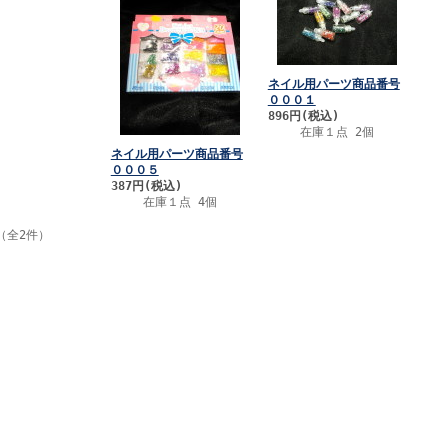
ネイル用パーツ商品番号
０００１
896円
(税込)
在庫１点 2個
ネイル用パーツ商品番号
０００５
387円
(税込)
在庫１点 4個
（全2件）