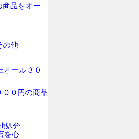
の商品をオー
その他
上オール３０
０００円の商品
他処分
店を心