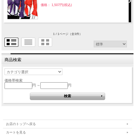
価格： 1,507円(税込)
1 / 1ページ
（全3件）
商品検索
価格帯検索
円 ～
円
お店のトップへ戻る
カートを見る