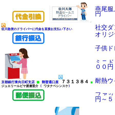
燕尾服
円
社交ダ
佐川急便のドライバーに代金を直接お支払い下さい
オリジ
子供ド
ミニド
００円
耐熱ウ
７３１３８４
■
京都銀行東向日町支店
郵普通口座
■
ジュエリールビヤ渡邊晋介
(
ワタナベシンスケ
)
ファッ
円～５