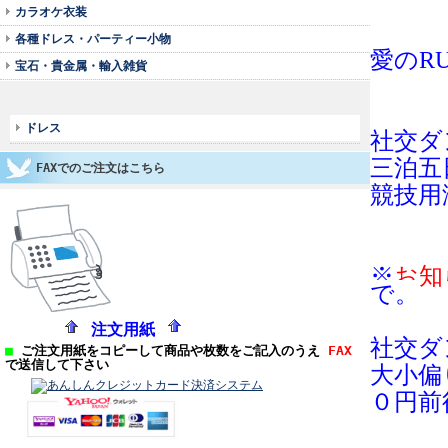
カラオケ衣装
各種ドレス・パーティー小物
愛のR
宝石・貴金属・輸入雑貨
ドレス
社交ダ
三泊五
FAXでのご注文はこちら
競技用
※
お知
で。
注文用紙
社交ダ
■
ご注文用紙をコピーして商品や枚数をご記入のうえ
FAX
で送信して下さい
大小偏
０円前