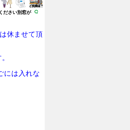
ください別窓が
日は休ませて頂
す。
ご
に
は
入れな