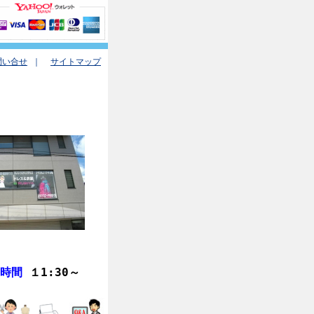
問い合せ
｜
サイトマップ
業時間
１1:30
～