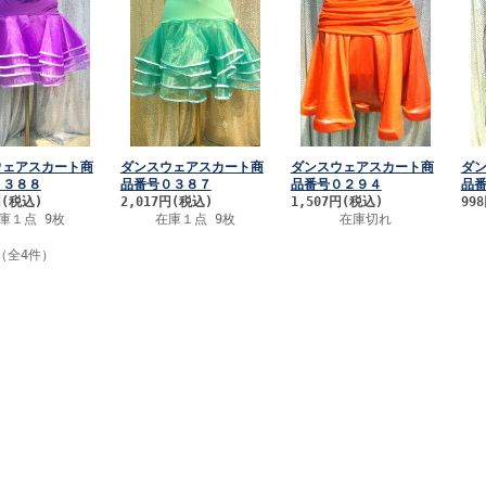
ウェアスカート商
ダンスウェアスカート商
ダンスウェアスカート商
ダ
０３８８
品番号０３８７
品番号０２９４
品
円
(税込)
2,017円
(税込)
1,507円
(税込)
99
庫１点 9枚
在庫１点 9枚
在庫切れ
（全4件）