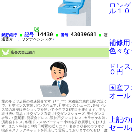
ロング
ル１０
14430
43039681
記号
郵貯銀行
■
■
番号
■
渡
邊晋介
（
ワタナベシンスケ
）
補修用
色々な
店長の自己紹介
ドレス
０円
国産フ
オール
愛のルビヤ店長の渡邊晋介です（*^_^*）京都阪急東向日駅の近く
で、社交ダンス衣装.ダンスウェア.社交ダンスシューズ.各種ドレ
ス等の激安販売ショップを開いて今年で２8年目を迎えます。主な
取り扱い商品：社交ダンス衣装,社交ダンスシューズ,男性ダンス
衣装,：燕尾服,発表会ドレス,競技用ダンスドレス,カラオケ衣装,
上記の
演奏会ドレス,各種ドレスやパーティー小物も多数展示しておりま
セール
す、また２年前にJR向日町駅の近くに２０名さま収容のカラオケ
喫茶＆スナックキャットを開店して営業しておりますのでぜひ一度