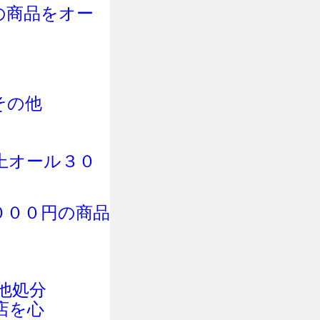
の商品をオー
その他
上オール３０
０００円の商品
他処分
店を心