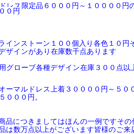
ドレス限定品６０００円～１００００円
００円
ラインストーン１００個入り各色１０円
デザインがあり在庫数千点あります
用グローブ各種デザイン在庫３００点以
オーマルドレス上着３００００円～５０
５０００円。
商品につきましてはほんの一例ですその
品は
数万点以上がございます皆様のご
来