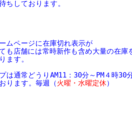
待ちしております。
ームページに在庫切れ表示が
ても
店舗
には
常時新作も含め大量の在庫
ります。
プは
通常
どう
り
AM11：30分～
PM４時3
おります。毎週
（
火曜・水曜定休
）