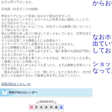
からお
お立ち寄り下さいませ。
豆知識（社交ダンスの効能）
男女がペアになって音楽に合わせて踊る社交ダンス。
ものまねタレントのキンタローさんが世界大会に挑戦したことで、
また注目されていました。
世界大会とまではいかなくても、社交ダンスは健康に良いというこ
とで知られています。
例えば背筋を真っ直ぐに伸ばしてダンスをしていると、日常生活で
なおホ
も自然と姿勢が良くなります。
そうなれば肩こりや腰痛などにも効果あり！
出て
い
もうマッサージに行く必要がなくなるかもしれません。
また心肺機能も高まり、足腰も丈夫になります。
してお
もちろんダイエット効果もありますし、脳に刺激され認知症予防に
もなると言われています。
何よりきれいな衣装を着てダンスをすれば、体だけでなく心も美し
く健康になること間違いなし。
ショッ
社交ダンスをはじめてみようと思ったら、まずは素敵な衣装とシュ
ーズを用意しましょう。。
なって
「踊るのは恥ずかしい」とか「難しそう」などと言わずに、ぜひ社
交ダンスを始めてきれいで健康な体を手に入れてください。
店長日記はこちら >>
RUBIYAのカレンダー
＜
2026年8月
＞
日
月
火
水
木
金
土