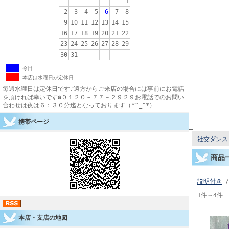
1
2
3
4
5
6
7
8
9
10
11
12
13
14
15
16
17
18
19
20
21
22
23
24
25
26
27
28
29
30
31
今日
本店は水曜日が定休日
毎週水曜日は定休日です♪遠方からご来店の場合には事前にお電話
を頂ければ幸いです☎０１２０－７７－２９２９お電話でのお問い
合わせは夜は６：３０分迄となっております（*^_^*）
携帯ページ
社交ダンス 
商品
説明付き
/
1件～4件 
本店・支店の地図