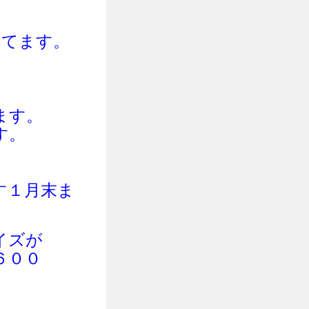
してま
す。
ます。
す。
す１月末ま
イズが
６００