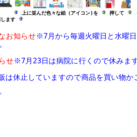
上に並んだ色々な絵（アイコン)を
押して
明します
なお知らせ
※7月から毎週火曜日と水曜
。
らせ
※
7月23日は病院に行くので休みま
販は休止していますので商品
を買い物か
。