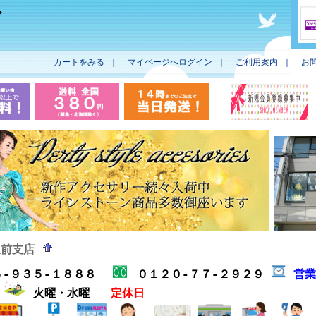
ヤ
カートをみる
｜
マイページへログイン
｜
ご利用案内
｜
お
駅前支店
５-９３５-１８８８
０１２０-７７-２９２９
営
分
火曜・水曜
定休日