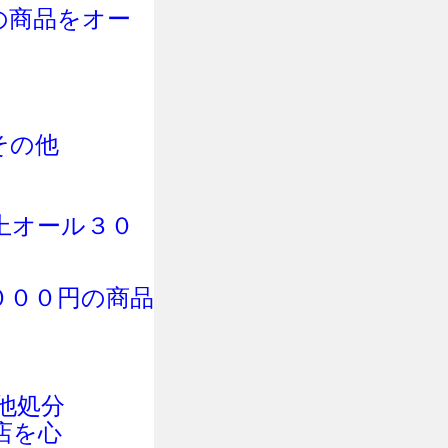
の商品をオー
その他
上オール３０
０００円の商品
他処分
店を心