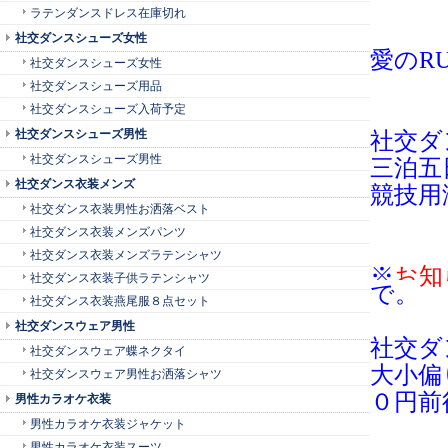
ラテンダンスドレス在庫切れ
社交ダンスシューズ女性
愛のR
社交ダンスシューズ女性
社交ダンスシューズ用品
社交ダンスシューズ入荷予定
社交ダンスシューズ男性
社交ダ
社交ダンスシューズ男性
三泊五
社交ダンス衣装メンズ
競技用
社交ダンス衣装男性お洒落ベスト
社交ダンス衣装メンズパンツ
社交ダンス衣装メンズラテンシャツ
※
お知
社交ダンス衣装子供ラテンシャツ
で。
社交ダンス衣装燕尾服８点セット
社交ダンスウェア男性
社交ダ
社交ダンスウェア蝶ネクタイ
大小偏
社交ダンスウェア男性お洒落シャツ
０円前
男性カラオケ衣装
男性カラオケ衣装ジャケット
男性カラオケ衣装スーツ