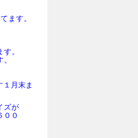
してま
す。
ます。
す。
す１月末ま
イズが
６００