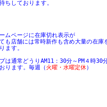
待ちしております。
ームページに在庫切れ表示が
ても
店舗
には
常時新作も含め大量の在庫
ります。
プは
通常
どう
り
AM11：30分～
PM４時3
おります。毎週
（
火曜・水曜定休
）