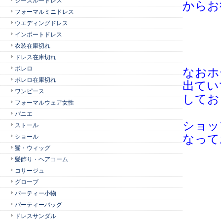
シースルードレス
からお
フォーマルミニドレス
ウエディングドレス
インポートドレス
衣装在庫切れ
ドレス在庫切れ
ボレロ
なおホ
ボレロ在庫切れ
出て
い
ワンピース
してお
フォーマルウェア女性
パニエ
ショッ
ストール
なって
ショール
鬘・ウィッグ
髪飾り・ヘアコーム
コサージュ
グローブ
パーティー小物
パーティーバッグ
ドレスサンダル