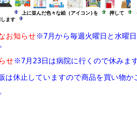
上に並んだ色々な絵（アイコン)を
押して
明します
なお知らせ
※7月から毎週火曜日と水曜
。
らせ
※
7月23日は病院に行くので休みま
販は休止していますので商品
を買い物か
。