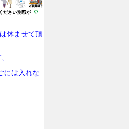
ください別窓が
日は休ませて頂
す。
ご
に
は
入れな