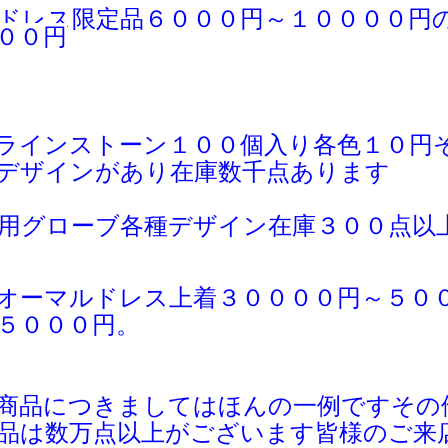
ドレス限定品６０００円～１００００円
００円
ラインストーン１００個入り各色１０円
デザインがあり在庫数千点あります
用グローブ各種デザイン在庫３００点以
オーマルドレス上着３００００円～５０
５０００円。
商品につきましてはほんの一例ですその
品は
数万点以上がございます皆様のご
来