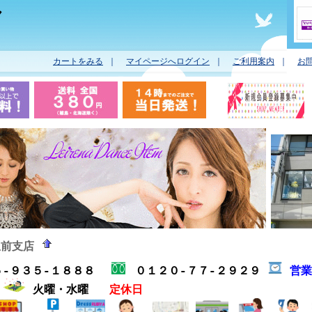
ヤ
カートをみる
｜
マイページへログイン
｜
ご利用案内
｜
お
駅前支店
５-９３５-１８８８
０１２０-７７-２９２９
営
分
火曜・水曜
定休日