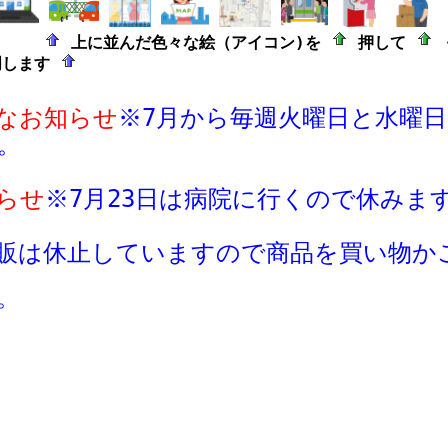
上に並んだ色々な絵（アイコン)を
押して
明します
なお知らせ
※7月から毎週火曜日と水曜
。
らせ
※
7月23日は病院に行くので休みま
販は休止していますので商品
を買い物か
。