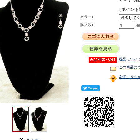
[ポイント
カラー:
購入数:
個
返品につい
この商品に
友達にメー