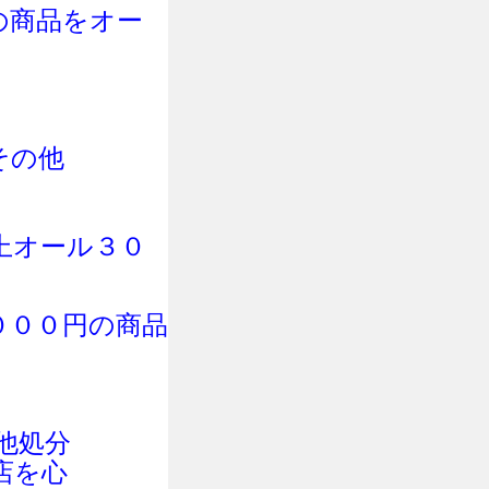
の商品をオー
その他
上オール３０
０００円の商品
他処分
店を心