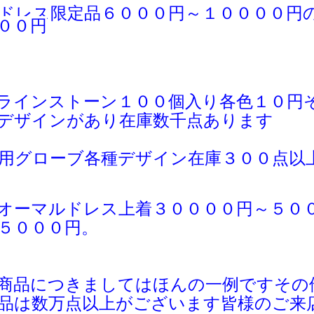
ドレス限定品６０００円～１００００円
００円
ラインストーン１００個入り各色１０円
デザインがあり在庫数千点あります
用グローブ各種デザイン在庫３００点以
オーマルドレス上着３００００円～５０
５０００円。
商品につきましてはほんの一例ですその
品は
数万点以上がございます皆様のご
来