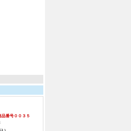
商品番号００３５
ス
込)