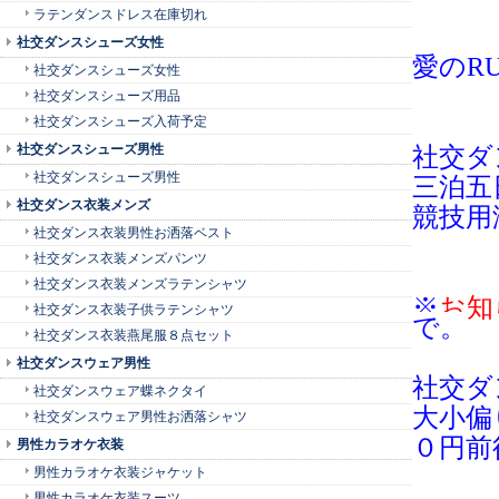
ラテンダンスドレス在庫切れ
社交ダンスシューズ女性
愛のR
社交ダンスシューズ女性
社交ダンスシューズ用品
社交ダンスシューズ入荷予定
社交ダンスシューズ男性
社交ダ
社交ダンスシューズ男性
三泊五
社交ダンス衣装メンズ
競技用
社交ダンス衣装男性お洒落ベスト
社交ダンス衣装メンズパンツ
社交ダンス衣装メンズラテンシャツ
※
お知
社交ダンス衣装子供ラテンシャツ
で。
社交ダンス衣装燕尾服８点セット
社交ダンスウェア男性
社交ダ
社交ダンスウェア蝶ネクタイ
大小偏
社交ダンスウェア男性お洒落シャツ
０円前
男性カラオケ衣装
男性カラオケ衣装ジャケット
男性カラオケ衣装スーツ