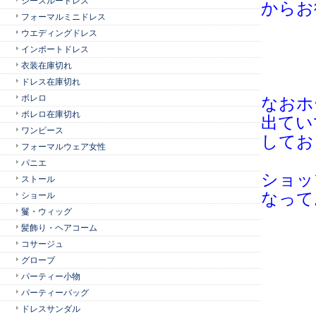
シースルードレス
からお
フォーマルミニドレス
ウエディングドレス
インポートドレス
衣装在庫切れ
ドレス在庫切れ
ボレロ
なおホ
ボレロ在庫切れ
出て
い
ワンピース
してお
フォーマルウェア女性
パニエ
ショッ
ストール
なって
ショール
鬘・ウィッグ
髪飾り・ヘアコーム
コサージュ
グローブ
パーティー小物
パーティーバッグ
ドレスサンダル