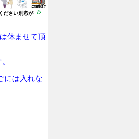
ください別窓が
日は休ませて頂
す。
ご
に
は
入れな