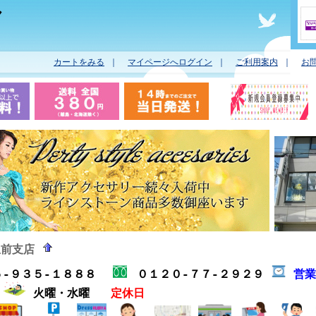
ヤ
カートをみる
｜
マイページへログイン
｜
ご利用案内
｜
お
駅前支店
５-９３５-１８８８
０１２０-７７-２９２９
営
分
火曜・水曜
定休日