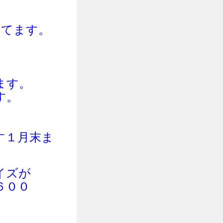
してま
す。
ます。
す。
す１月末ま
イズが
６００