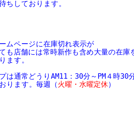
待ちしております。
ームページに在庫切れ表示が
ても
店舗
には
常時新作も含め大量の在庫
ります。
プは
通常
どう
り
AM11：30分～
PM４時3
おります。毎週
（
火曜・水曜定休
）